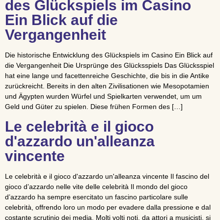
des Glückspiels im Casino
Ein Blick auf die
Vergangenheit
Die historische Entwicklung des Glückspiels im Casino Ein Blick auf
die Vergangenheit Die Ursprünge des Glücksspiels Das Glücksspiel
hat eine lange und facettenreiche Geschichte, die bis in die Antike
zurückreicht. Bereits in den alten Zivilisationen wie Mesopotamien
und Ägypten wurden Würfel und Spielkarten verwendet, um um
Geld und Güter zu spielen. Diese frühen Formen des […]
Le celebrità e il gioco
d'azzardo un'alleanza
vincente
Le celebrità e il gioco d'azzardo un'alleanza vincente Il fascino del
gioco d’azzardo nelle vite delle celebrità Il mondo del gioco
d’azzardo ha sempre esercitato un fascino particolare sulle
celebrità, offrendo loro un modo per evadere dalla pressione e dal
costante scrutinio dei media. Molti volti noti, da attori a musicisti, si