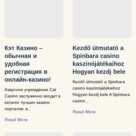
Кэт Казино –
Kezdő útmutató a
обычная и
Spinbara casino
удобная
kaszinójátékaihoz
регистрация в
Hogyan kezdj bele
онлайн-казино!
Kezdő útmutató a Spinbara
casino kaszinójátékaihoz
Азартное учреждение Cat
Hogyan kezdj bele A Spinbara
Casino заслуженно входит в
casino...
каталог лучших казино
порталов: в...
Read More
Read More