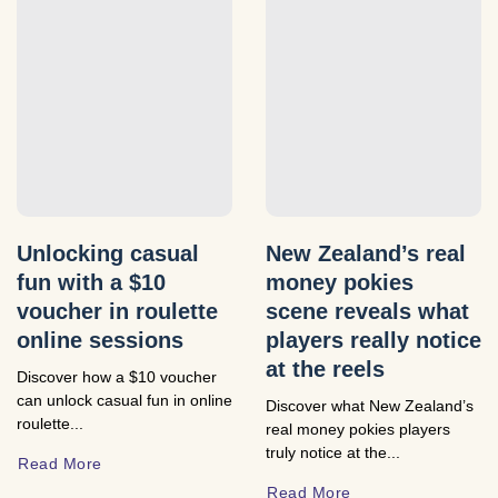
Unlocking casual
New Zealand’s real
fun with a $10
money pokies
voucher in roulette
scene reveals what
online sessions
players really notice
at the reels
Discover how a $10 voucher
can unlock casual fun in online
Discover what New Zealand’s
roulette...
real money pokies players
truly notice at the...
Read More
Read More