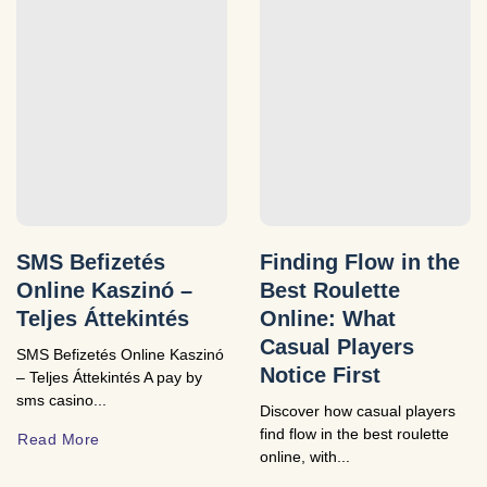
SMS Befizetés
Finding Flow in the
Online Kaszinó –
Best Roulette
Teljes Áttekintés
Online: What
Casual Players
SMS Befizetés Online Kaszinó
Notice First
– Teljes Áttekintés A pay by
sms casino...
Discover how casual players
find flow in the best roulette
Read More
online, with...