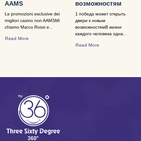
AAMS
возможностям
Le promozioni esclusive dei
1 победа может открыть
migliori casino non AAMSMi
двери к новым
chiamo Marco Rossi e...
возможностямВ жизни
каждого человека одна...
Read More
Read More