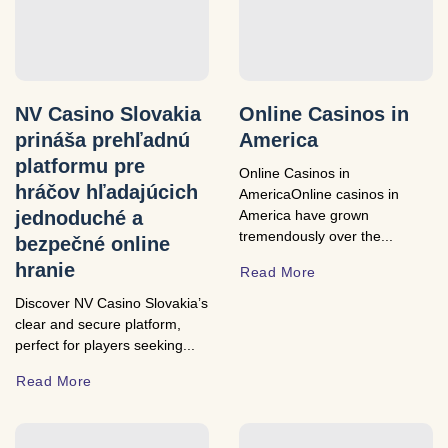
NV Casino Slovakia
Online Casinos in
prináša prehľadnú
America
platformu pre
Online Casinos in
hráčov hľadajúcich
AmericaOnline casinos in
jednoduché a
America have grown
tremendously over the...
bezpečné online
hranie
Read More
Discover NV Casino Slovakia’s
clear and secure platform,
perfect for players seeking...
Read More