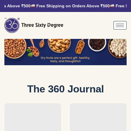
s Above ₹500
Free Shipping on Orders Above ₹500
Free Shipp
The 360 Journal