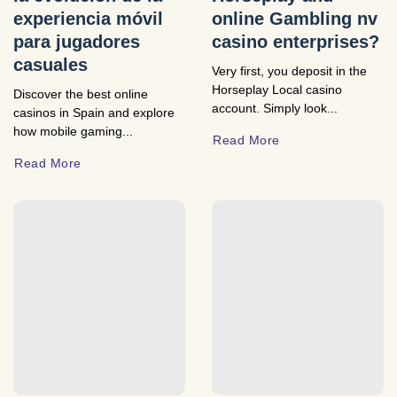
experiencia móvil
online Gambling nv
para jugadores
casino enterprises?
casuales
Very first, you deposit in the
Horseplay Local casino
Discover the best online
account. Simply look...
casinos in Spain and explore
how mobile gaming...
Read More
Read More