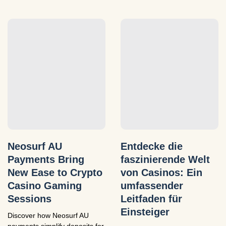
Neosurf AU
Entdecke die
Payments Bring
faszinierende Welt
New Ease to Crypto
von Casinos: Ein
Casino Gaming
umfassender
Sessions
Leitfaden für
Einsteiger
Discover how Neosurf AU
payments simplify deposits for