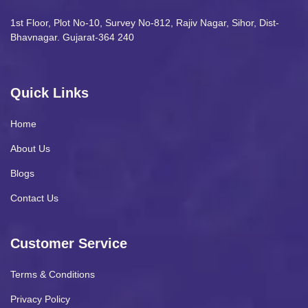
1st Floor, Plot No-10, Survey No-812, Rajiv Nagar, Sihor, Dist-
Bhavnagar. Gujarat-364 240
Quick Links
Home
About Us
Blogs
Contact Us
Customer Service
Terms & Conditions
Privacy Policy