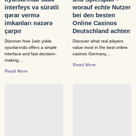
interfeys və sürətli
worauf echte Nutzer
qərar vermə
bei den besten
imkanları nəzərə
Online Casinos
çarpır
Deutschland achten
Discover how 1win yükle
Discover what real players
oyunlarında offers a simple
value most in the best online
interface and fast decision-
casinos Germany,...
making,...
Read More
Read More